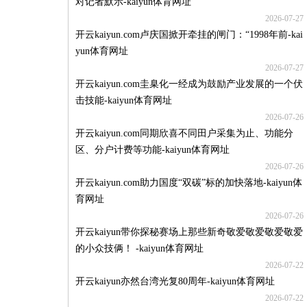
对记者默示-kaiyun体育网址
2026-07-27
开云kaiyun.com卢庆国掀开牵挂的闸门：“1998年前-kai
yun体育网址
2026-07-27
开云kaiyun.com圭臬化一经成为鼓励产业发展的一个伏
击技能-kaiyun体育网址
2026-07-26
开云kaiyun.com同期欣喜不同田户采集为止、功能分
区、分户计费等功能-kaiyun体育网址
2026-07-26
开云kaiyun.com助力国度“双碳”标的加快落地-kaiyun体
育网址
2026-07-26
开云kaiyun带你探秘赛场上那些新奇敬爱敬爱敬爱敬爱
的小众技俩！ -kaiyun体育网址
2026-07-22
开云kaiyun亦然台湾光复80周年-kaiyun体育网址
2026-07-22