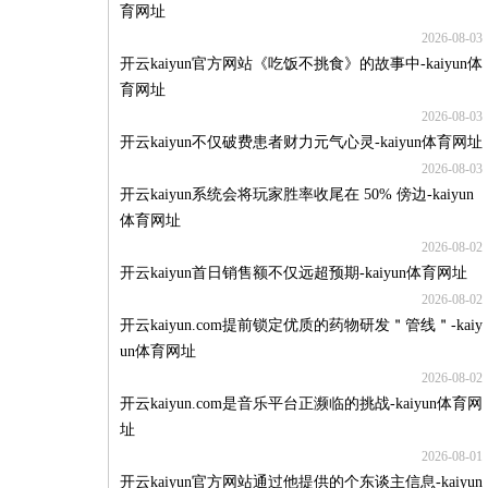
育网址
2026-08-03
开云kaiyun官方网站《吃饭不挑食》的故事中-kaiyun体
育网址
2026-08-03
开云kaiyun不仅破费患者财力元气心灵-kaiyun体育网址
2026-08-03
开云kaiyun系统会将玩家胜率收尾在 50% 傍边-kaiyun
体育网址
2026-08-02
开云kaiyun首日销售额不仅远超预期-kaiyun体育网址
2026-08-02
开云kaiyun.com提前锁定优质的药物研发＂管线＂-kaiy
un体育网址
2026-08-02
开云kaiyun.com是音乐平台正濒临的挑战-kaiyun体育网
址
2026-08-01
开云kaiyun官方网站通过他提供的个东谈主信息-kaiyun