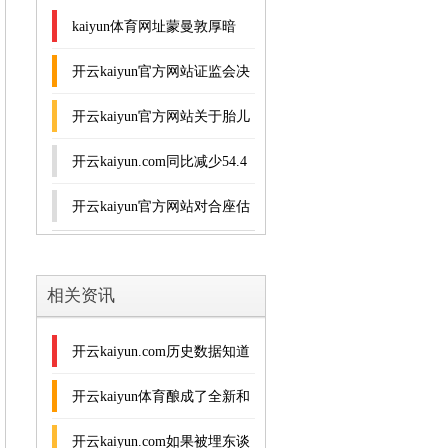
kaiyun体育网址蒙曼敦厚暗
意：“要是我用另外一句也写
开云kaiyun官方网站证监会决
秋天的诗-kaiyun体育网址
定对王普宇立案-kaiyun体育网
开云kaiyun官方网站关于胎儿
址
大脑发育尤为关键-kaiyun体育
开云kaiyun.com同比减少54.4
网址
1%到59.9%-kaiyun体育网址
开云kaiyun官方网站对合座估
值料想约有每股0.4-0.5港元的
提高-kaiyun体育
相关资讯
开云kaiyun.com历史数据知道
该基金近1个月上升0.94%-kai
开云kaiyun体育酿成了全新和
yun体育网址
会滋味的新派麻辣鸡-kaiyun体
开云kaiyun.com如果被埋东谈