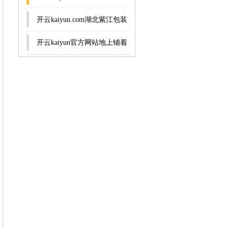
育网址
主员被厚厚的绝缘材料或非凡
开云kaiyun.com湖北紫江包装
材质心事-kaiyun体育
有限公司建树于2024年12月2
开云kaiyun官方网站地上铺着
日-kaiyun体育
一层厚厚的腐叶-kaiyun体育网
址