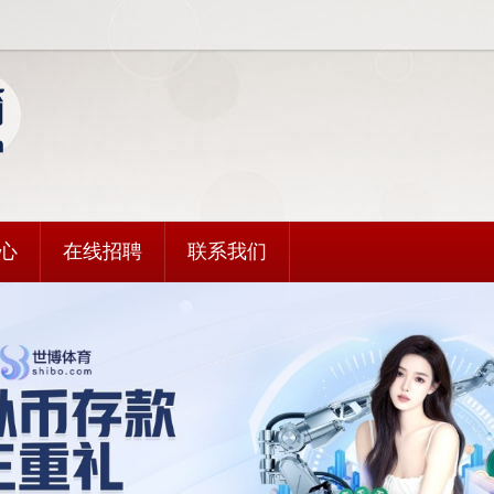
心
在线招聘
联系我们