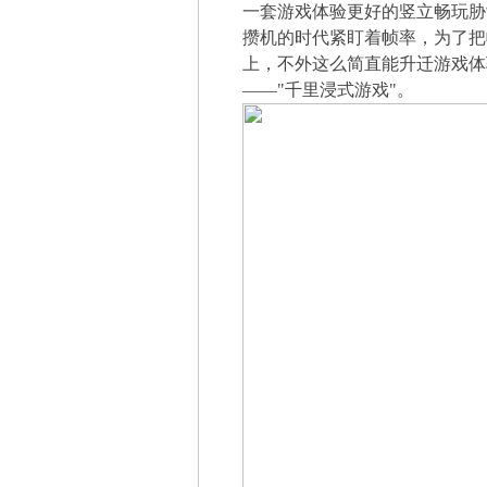
一套游戏体验更好的竖立畅玩胁制显
攒机的时代紧盯着帧率，为了把帧
上，不外这么简直能升迁游戏体
——"千里浸式游戏"。