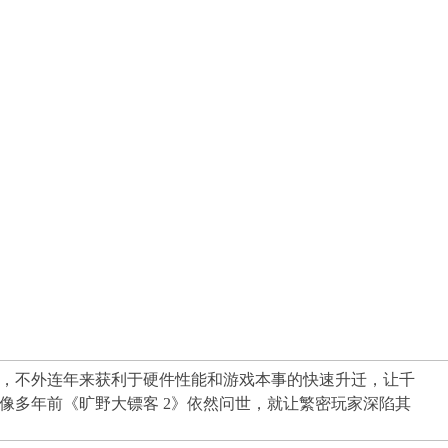
，不外连年来获利于硬件性能和游戏本事的快速升迁，让千
像多年前《旷野大镖客 2》依然问世，就让繁密玩家深陷其