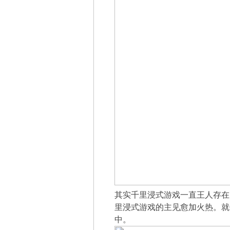
其实千里浸式游戏一直王人存在
里浸式游戏的主见愈加火热。就
中。