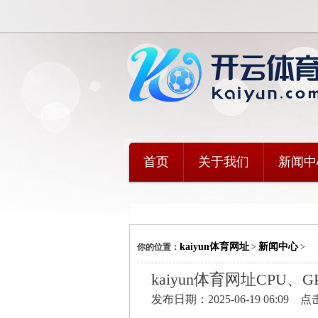
首页
关于我们
新闻中
kaiyun体育网址
新闻中心
你的位置：
>
>
kaiyun体育网址CPU、
发布日期：2025-06-19 06:09 