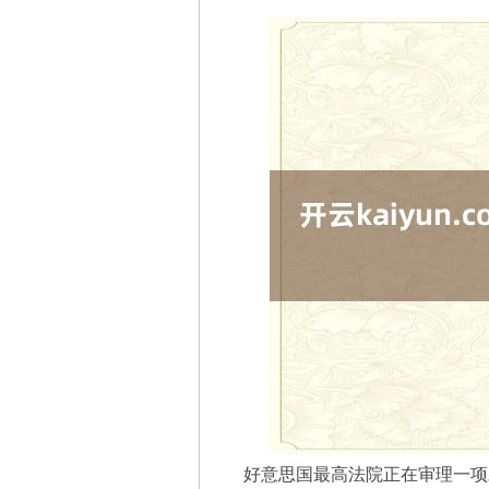
好意思国最高法院正在审理一项对于T