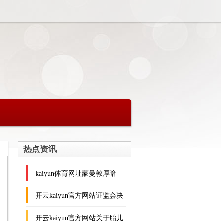
热点资讯
kaiyun体育网址蒙曼敦厚暗
意：“要是我用另外一句也写
开云kaiyun官方网站证监会决
秋天的诗-kaiyun体育网址
定对王普宇立案-kaiyun体育网
开云kaiyun官方网站关于胎儿