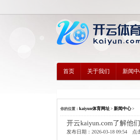
首页
关于我们
新闻中
kaiyun体育网址
新闻中心
你的位置：
>
>
开云kaiyun.com了解
发布日期：2026-03-18 09:54 