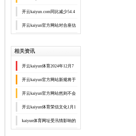
址
大脑发育尤为关键-kaiyun体育
开云kaiyun.com同比减少54.4
网址
1%到59.9%-kaiyun体育网址
开云kaiyun官方网站对合座估
值料想约有每股0.4-0.5港元的
相关资讯
提高-kaiyun体育
开云kaiyun体育2024年12月7
日新疆克拉玛依农副家具批发
开云kaiyun官方网站新规将于
阛阓价钱行情-kaiyu
9月25日收效-kaiyun体育网址
开云kaiyun官方网站然则不会
亏的皆会退的”-kaiyun体育网
开云kaiyun体育荣信文化1月1
址
5日融券偿还0股-kaiyun体育网
kaiyun体育网址受汛情影响的
址
缴存员工-kaiyun体育网址