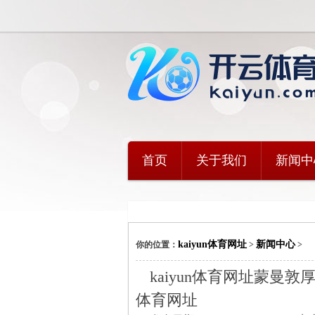
首页
关于我们
新闻中
kaiyun体育网址
新闻中心
你的位置：
>
>
kaiyun体育网址蒙曼敦
体育网址