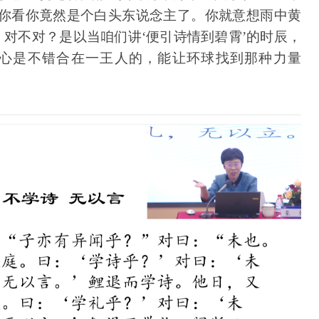
“你看你竟然是个白头东说念主了。你就意想雨中黄
对不对？是以当咱们讲‘便引诗情到碧霄’的时辰，
心是不错合在一王人的，能让环球找到那种力量