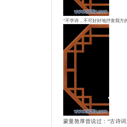
“不学诗，不可好好地抒发我方
蒙曼敦厚曾说过：“古诗词