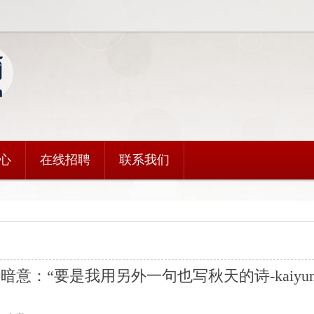
心
在线招聘
联系我们
厚暗意：“要是我用另外一句也写秋天的诗-kaiyu