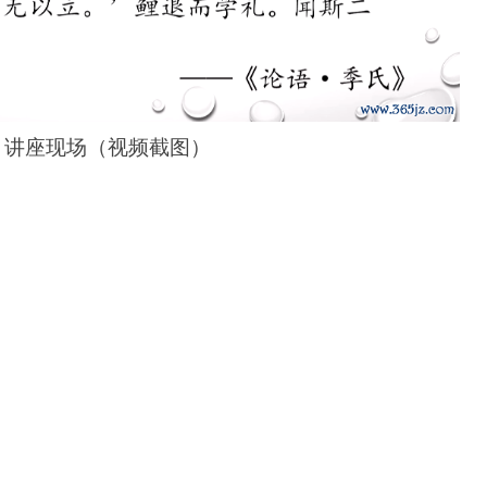
讲座现场（视频截图）