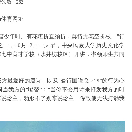
点击次数：262
un体育网址
惜少年时。有花堪折直须折，莫待无花空折枝。”行
为之一，10月12日一大早，中央民族大学历史文化学
都七中育才学校（水井坊校区）开讲，率领师生共同
方最爱好的唐诗，以及“曼行国说念·219”的行为心
当我方的“嘴替”：“当你不会用诗来抒发我方的时
东说念主，劝服不了别东说念主，你致使无法打动我