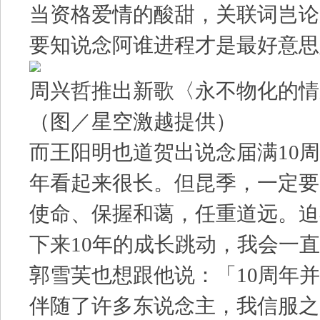
当资格爱情的酸甜，关联词岂论
要知说念阿谁进程才是最好意思
周兴哲推出新歌〈永不物化的情
（图／星空激越提供）
而王阳明也道贺出说念届满10周
年看起来很长。但昆季，一定要
使命、保握和蔼，任重道远。迫
下来10年的成长跳动，我会一
郭雪芙也想跟他说：「10周年
伴随了许多东说念主，我信服之