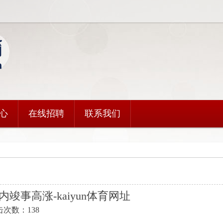
心
在线招聘
联系我们
周内竣事高涨-kaiyun体育网址
点击次数：138