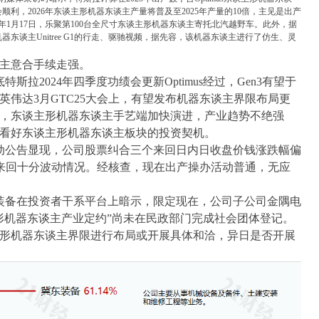
利，2026年东谈主形机器东谈主产量将普及至2025年产量的10倍，主见是出产
5年1月17日，乐聚第100台全尺寸东谈主形机器东谈主寄托北汽越野车。此外，据
东谈主Unitree G1的行走、驱驰视频，据先容，该机器东谈主进行了仿生、灵
。
主意合手续走强。
斯拉2024年四季度功绩会更新Optimus经过，Gen3有望于
，英伟达3月GTC25大会上，有望发布机器东谈主界限布局更
，东谈主形机器东谈主手艺端加快演进，产业趋势不绝强
看好东谈主形机器东谈主板块的投资契机。
异动公告显现，公司股票纠合三个来回日内日收盘价钱涨跌幅偏
票来回十分波动情况。经核查，现在出产操办活动普通，无应
东装备在投资者干系平台上暗示，限定现在，公司子公司金隅电
形机器东谈主产业定约”尚未在民政部门完成社会团体登记。
形机器东谈主界限进行布局或开展具体和洽，异日是否开展