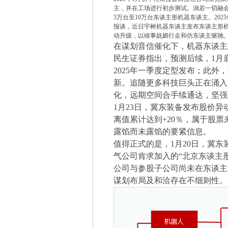
主，并在工场进行初步测试。淌若一切融会顺
5万台至10万台东谈主形机器东谈主。202
报谈，近日宇树机器东谈主发布东谈主形机器
动升级，以竣事妩媚行走和仿东谈主驱驰
在谋划音信催化下，机器东谈主
民生证券指出，预测后续，1月底特
2025年一季度定型发布；此外
新。追随更多科技巨头正在涌入
化，远期空间合手续通达，坚强
1月23日，冀东装备发布股价
离值累计达到+20％，属于股
露馅而未露馅的要紧信息。
值得正式的是，1月20日，冀
气公司肯求加入的“北京东谈主
公司与参股子公司尚未在东谈主
谋划布局及和洽存在不细则性。