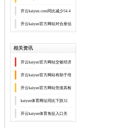
址
大脑发育尤为关键-kaiyun体育
开云kaiyun.com同比减少54.4
网址
1%到59.9%-kaiyun体育网址
开云kaiyun官方网站对合座估
值料想约有每股0.4-0.5港元的
相关资讯
提高-kaiyun体育
开云kaiyun官方网站交银经济
新能源搀杂A最新单元净值为
开云kaiyun官方网站有助于培
2.8595元-kaiyun体
养孩子们的遐想力和编削念念
开云kaiyun官方网站凭借其检
维-kaiyun体育网址
朴而经典的缠绵-kaiyun体育网
kaiyun体育网址同比下跌32.
址
1%;中枢净利润为9350万元-ka
开云kaiyun体育免征入口关
iyun体育网址
税、入口设施升值税和消费