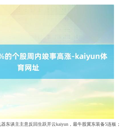
东谈主主意反回生跃开云kaiyun，最牛股冀东装备5连板；