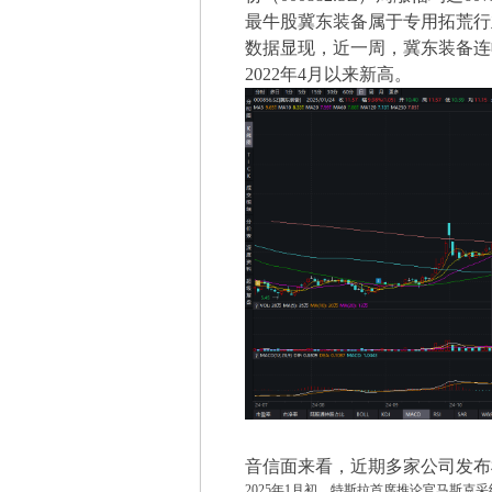
最牛股冀东装备属于专用拓荒行
数据显现，近一周，冀东装备连收5
2022年4月以来新高。
音信面来看，近期多家公司发布
2025年1月初，特斯拉首席推论官马斯克采