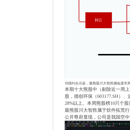
功绩纠合示寂，最熊股川大智胜濒临退市
本期十大熊股中（剔除近一周上市的
股，德创环保（603177.SH）、波
28%以上。本周熊股榜10只个股
最熊股川大智胜属于软件拓荒行
公开尊府显现，公司是我国空中