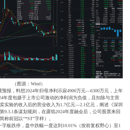
（图源：Wind）
预报，料想2024年归母净利示寂4900万元—6300万元，上年
2024年度包摄于上市公司激动的净利润为负值，且扣除与主营
实验的收入后的营业收入为1.7亿元—2.1亿元，阐述《深圳
9.3.1条谋划规则，在露馅2024年度融会后，公司股票来回
称前冠以“*ST”字样）。
一字板跌停，盘中跌幅一度达到10.01%（按前复权野心）至1