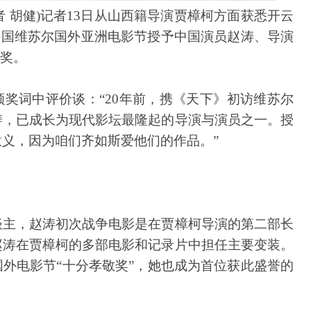
记者 胡健)记者13日从山西籍导演贾樟柯方面获悉开云
1届法国维苏尔国外亚洲电影节授予中国演员赵涛、导演
”奖。
奖词中评价谈：“20年前，携《天下》初访维苏尔
涛，已成长为现代影坛最隆起的导演与演员之一。授
义，因为咱们齐如斯爱他们的作品。”
谈主，赵涛初次战争电影是在贾樟柯导演的第二部长
赵涛在贾樟柯的多部电影和记录片中担任主要变装。
外电影节“十分孝敬奖”，她也成为首位获此盛誉的