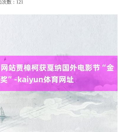
点击次数：121