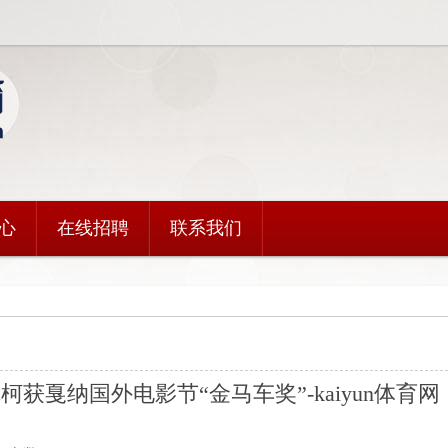
心
在线招聘
联系我们
樟柯获戛纳国外电影节“金马车奖”-kaiyun体育网