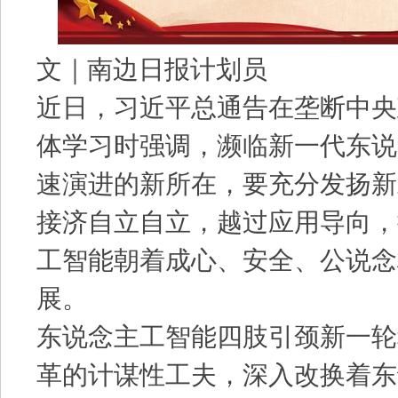
文｜南边日报计划员
近日，习近平总通告在垄断中央
体学习时强调，濒临新一代东说
速演进的新所在，要充分发扬新
接济自立自立，越过应用导向，
工智能朝着成心、安全、公说念
展。
东说念主工智能四肢引颈新一轮
革的计谋性工夫，深入改换着东