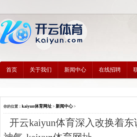
首页
关于我们
新闻中心
在线招聘
kaiyun体育网址
新闻中心
你的位置：
>
>
开云kaiyun体育深入改换着