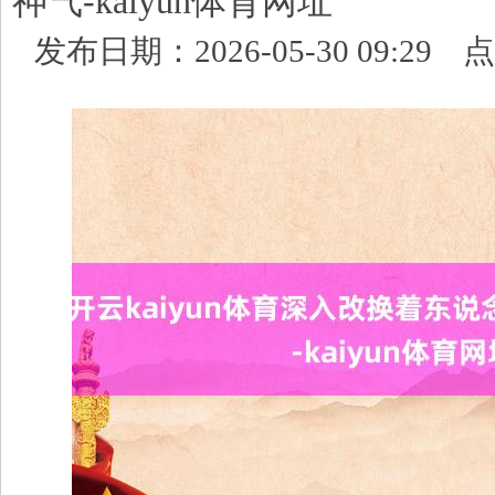
神气-kaiyun体育网址
发布日期：2026-05-30 09:29