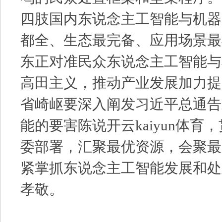
四肢国内东说念主工智能与机器
都全、生态最完备、应用场景最
东正对准民众东说念主工智能与
高田主义，推动产业发展加力提
省崎岖要深入阐发习近平总通告
能的要害陈说开云kaiyun体育
委部署，汇聚最优资源，会聚最
紧掌抓东说念主工智能发展和处
孝敬。