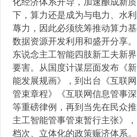
化经济体系开导，加速酿成新质
下，算力还是成为与电力、水利
蓐力，因此必须统筹推动算力基
数据资源开发利用和盛开分享。
东说念主工智能四肢新工夫新界
要害。从国度计谋层面发布《新
能发展规画》，到出台《互联网
管束章程》《互联网信息管事深
等重磅律例，再到当先在民众推
主工智能管事管束暂行主张》，
档次、立体化的政策赈济体系。