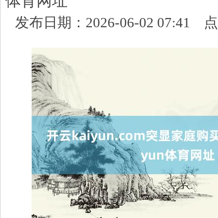
体育网址
发布日期：2026-06-02 07:41