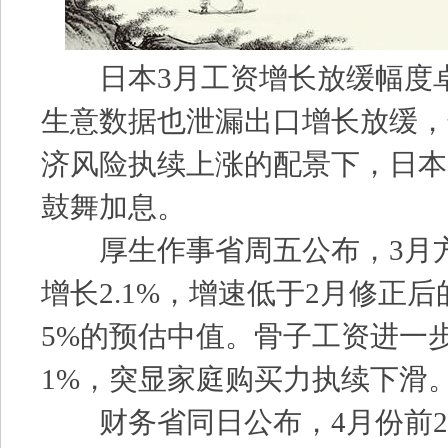
日本3月工资增长放缓幅度卓
生意数据也泄漏出口增长放缓，
济风险执续上涨的配景下，日本
鼓舞加息。
厚生作事省周五公布，3月方
增长2.1%，增速低于2月修正后的
5%的预估中值。骨子工资进一步
1%，突显家庭购买力执续下滑
财务省同日公布，4月份前2