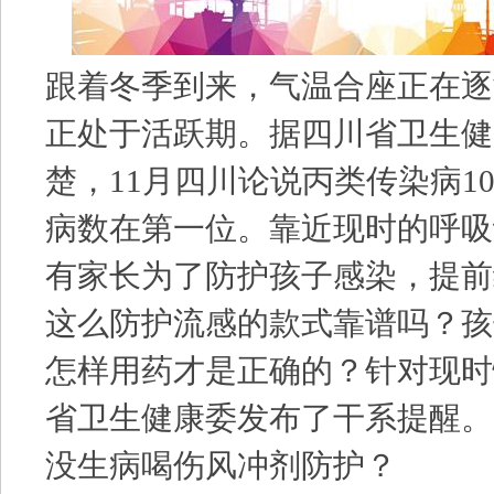
跟着冬季到来，气温合座正在逐
正处于活跃期。据四川省卫生健
楚，11月四川论说丙类传染病1
病数在第一位。靠近现时的呼吸
有家长为了防护孩子感染，提前
这么防护流感的款式靠谱吗？孩
怎样用药才是正确的？针对现时
省卫生健康委发布了干系提醒。
没生病喝伤风冲剂防护？