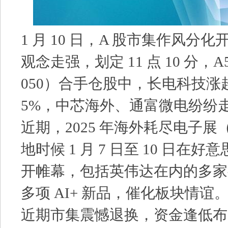
1 月 10 日，A 股市集作风分化开
观念走强，划定 11 点 10 分，A5
050）合手仓股中，长电科技涨
5%，中芯海外、通富微电纷纷
近期，2025 年海外耗尽电子展（C
地时候 1 月 7 日至 10 日在
开帷幕，包括英伟达在内的多家
多项 AI+ 新品，催化板块情谊
近期市集震憾退换，资金逢低布