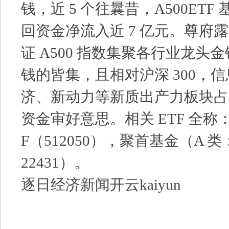
钱，近 5 个往曩昔，A500ETF 
回资金净流入近 7 亿元。尊府
证 A500 指数集聚各行业龙头金
钱的皆集，且相对沪深 300，
济、新动力等新质出产力板块占
资金审好意思。相关 ETF 全称：
F（512050），聚首基金（A 类：
22431）。
逐日经济新闻开云kaiyun