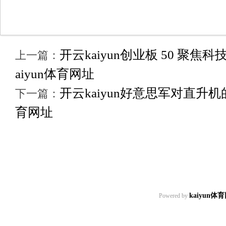
开云kaiyun创业板 50 聚
上一篇：
aiyun体育网址
开云kaiyun好意思军对直升机的
下一篇：
育网址
kaiyun体
Powered by