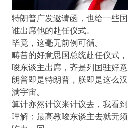
特朗普广发邀请函，也给一些国
谁出席他的赴任仪式。
毕竟，这毫无前例可循。
畴昔的好意思国总统赴任仪式，
唆东谈主出席，齐是列国驻好意
朗普即是特朗普，朕即是这么汉
满宇宙。
算计亦然计议来计议去，我看到
理解：最高教唆东谈主去就无须