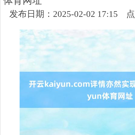
体育网址
发布日期：2025-02-02 17:15