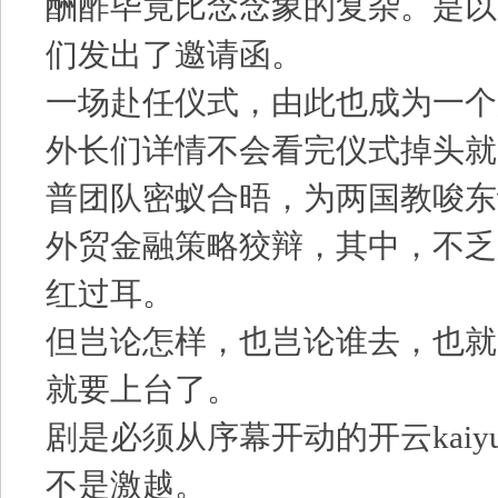
酬酢毕竟比念念象的复杂。是以
们发出了邀请函。
一场赴任仪式，由此也成为一个超
外长们详情不会看完仪式掉头就
普团队密蚁合晤，为两国教唆东
外贸金融策略狡辩，其中，不乏
红过耳。
但岂论怎样，也岂论谁去，也就
就要上台了。
剧是必须从序幕开动的开云kaiyu
不是激越。