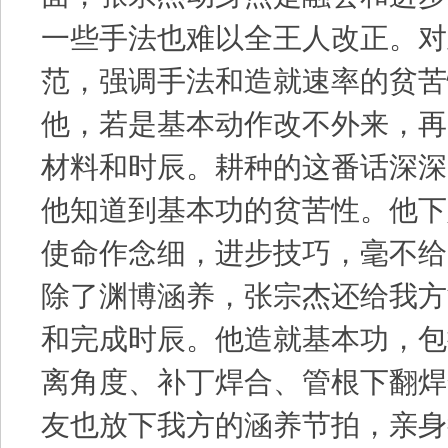
一些手法也难以全王人改正。对
范，强调手法和造就速率的贫苦
他，若是基本动作改不外来，再
材料和时辰。耕种的这番话深深
他知道到基本功的贫苦性。他下
使命作念细，进步技巧，毫不给
除了渊博涵养，张宗杰还给我方
和完成时辰。他造就基本功，包
离角度、补丁焊合、管根下翻焊
友也放下我方的涵养节拍，亲身