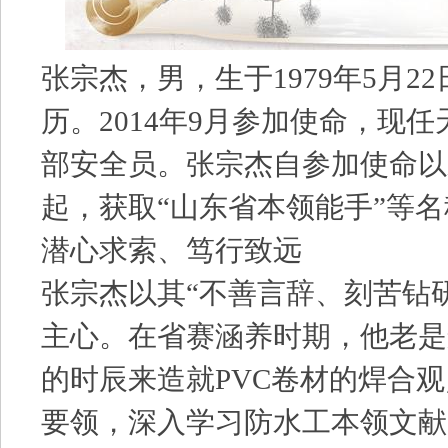
张宗杰，男，生于1979年5月2
历。2014年9月参加使命，现
部安全员。张宗杰自参加使命以
起，获取“山东省本领能手”等名
潜心求索、笃行致远
张宗杰以其“不善言辞、刻苦钻
主心。在省赛涵养时期，他老是
的时辰来造就PVC卷材的焊合观
要领，深入学习防水工本领文献