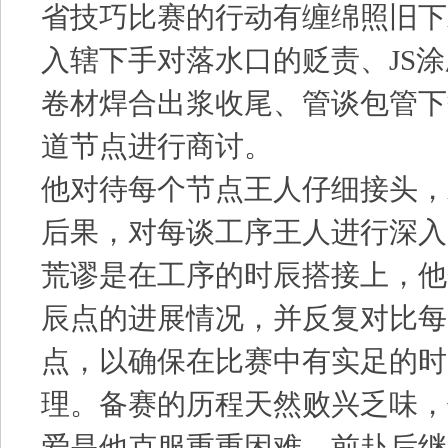
省技巧比赛的行动有缠绵照旧下
入辖下手对落水口的贬责、JS涂
卷材焊合出浆收尾、管谈包管下
道节点进行商讨。
他对待每个节点王人仔细接头，
后果，对每谈工序王人进行深入
荒谬是在工序的时辰搭接上，他
辰点的进展情况，并反复对比每
点，以确保在比赛中有实足的时
理。备赛的历程天然败兴乏味，
爱是他克服重重困难、前赴后继