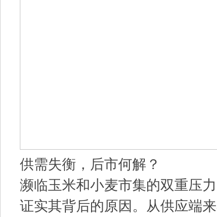
供需失衡，后市何解？
濒临玉米和小麦市集的双重压力
证实其背后的原因。从供应端来