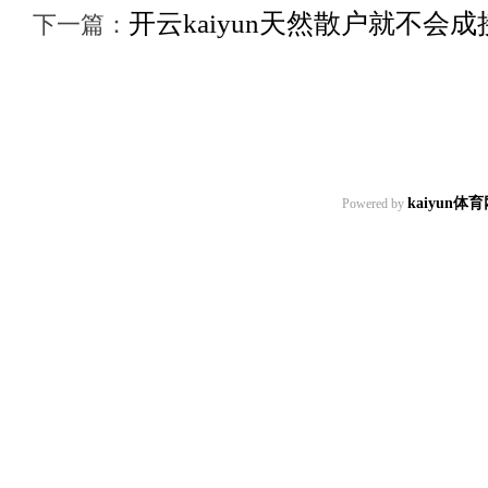
开云kaiyun天然散户就不会成接
下一篇：
kaiyun体
Powered by