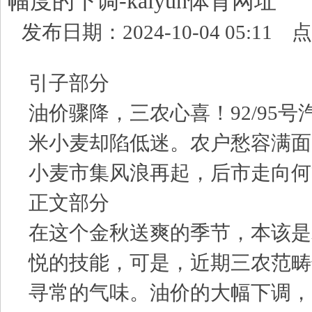
幅度的下调-kaiyun体育网址
发布日期：2024-10-04 05:11
引子部分
油价骤降，三农心喜！92/95号
米小麦却陷低迷。农户愁容满面
小麦市集风浪再起，后市走向何
正文部分
在这个金秋送爽的季节，本该是
悦的技能，可是，近期三农范畴
寻常的气味。油价的大幅下调，