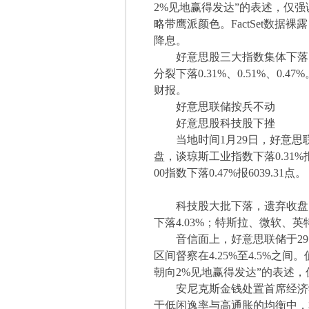
2%见地赢得发达”的表述，仅
略带鹰派颜色。FactSet数
降息。
好意思股三大指数集体下落，
分裂下落0.31%、0.51%、
财报。
好意思联储按兵不动
好意思股科技股下挫
当地时间1月29日，好意思
盘，谈琼斯工业指数下落0.31%报4
00指数下落0.47%报6039.31点。
科技股大批下落，遗弃收盘，好
下落4.03%；特斯拉、微软、
音信面上，好意思联储于29日
区间督察在4.25%至4.5%
朝向2%见地赢得发达”的表述，
安尼克斯金钱处置首席经济学
于低闲逸率与高通胀的均衡中，