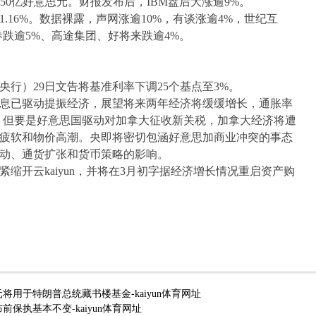
50亿好意思元。财报发布后，IBM盘后大涨逾9%。
16%。数据裸露，声网涨逾10%，有谈涨逾4%，世纪互
跌逾5%、高途集团、好将来跌逾4%。
）29日文告将基准利率下调25个基点至3%。
已驱动提振经济，展望将来两年经济将缓缓增长，通胀率
。但要是好意思国驱动对加拿大征收新关税，加拿大经济将遭
疲软和物价高潮。央即将密切包涵好意思加商业冲突的事态
动、通货扩张和货币策略的影响。
开云kaiyun，并将在3月初字据经济增长情况重启资产购
好意思元将用于特朗普总统藏书楼基金-kaiyun体育网址
公布前保执基本不变-kaiyun体育网址