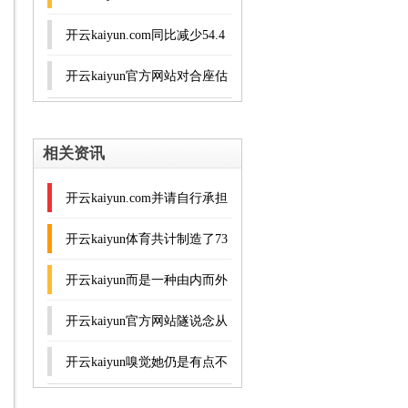
址
大脑发育尤为关键-kaiyun体育
开云kaiyun.com同比减少54.4
网址
1%到59.9%-kaiyun体育网址
开云kaiyun官方网站对合座估
值料想约有每股0.4-0.5港元的
相关资讯
提高-kaiyun体育
开云kaiyun.com并请自行承担
一起累赘-kaiyun体育网址
开云kaiyun体育共计制造了73
次犯规-kaiyun体育网址
开云kaiyun而是一种由内而外
懒散出来的魔力-kaiyun体育网
开云kaiyun官方网站隧说念从
址
军服的好意思不雅这个角度来
开云kaiyun嗅觉她仍是有点不
说-kaiyun体育网址
剖析了-kaiyun体育网址