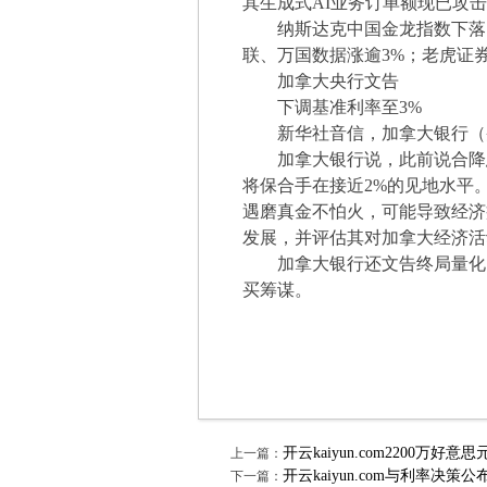
其生成式AI业务订单额现已攻击
纳斯达克中国金龙指数下落1.
联、万国数据涨逾3%；老虎证券
加拿大央行文告
下调基准利率至3%
新华社音信，加拿大银行（央行
加拿大银行说，此前说合降息
将保合手在接近2%的见地水平
遇磨真金不怕火，可能导致经济
发展，并评估其对加拿大经济活
加拿大银行还文告终局量化紧缩
买筹谋。
开云kaiyun.com2200万
上一篇：
开云kaiyun.com与利率决策
下一篇：