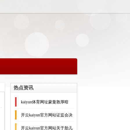
热点资讯
kaiyun体育网址蒙曼敦厚暗
意：“要是我用另外一句也写
开云kaiyun官方网站证监会决
秋天的诗-kaiyun体育网址
定对王普宇立案-kaiyun体育网
开云kaiyun官方网站关于胎儿