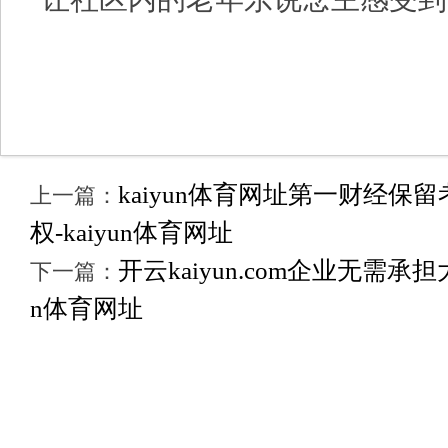
kaiyun体育网址第一财经
上一篇：
权-kaiyun体育网址
开云kaiyun.com企业无需承
下一篇：
n体育网址