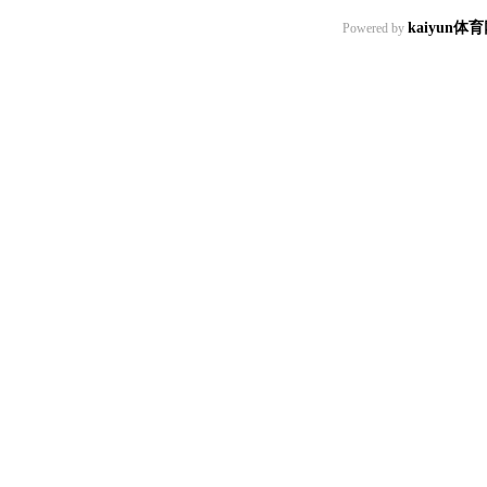
kaiyun体
Powered by