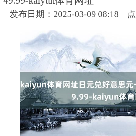
49.99-kaiyun体育网址
发布日期：2025-03-09 08:18