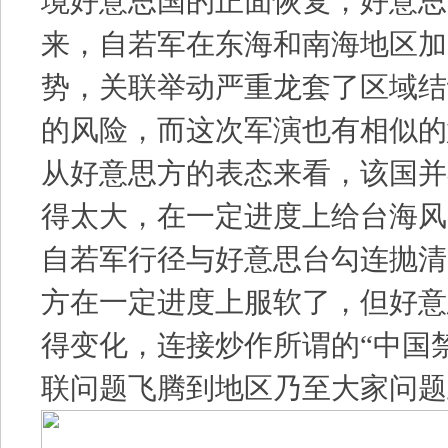
境好意思国的正面恢复，好意思
来，自若军在东海和南海地区加
势，关联举动严重龙套了区域结
的风险，而这次军演也有相似的
从好意思方的表态来看，该国并
得太大，在一定进度上给台海风
自若军行径与好意思台勾连抛清
方在一定进度上服软了，但好意
得变化，连接炒作所谓的“中国
联问题飞腾到地区乃至大家问题