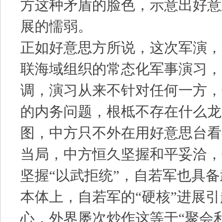
方这种矛盾的脸色，示意出好意
展的懦弱。
正如好意思方所说，这次军演，
联海域组织的常态化军事演习，
调，演习从来不针对任何一方，
的内务问题，根柢不存在什么龙
图，中方只不外在用好意思台看
当局，中方恒久坚握和平妥洽，
坚握“以武拒统”，自若军也具
本体上，自若军的“硬核”进展
心，外界屡次炒作这等于“聚会利剑