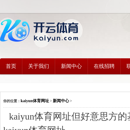
首页
关于我们
新闻中心
在线招聘
kaiyun体育网址
新闻中心
你的位置：
>
>
kaiyun体育网址但好意思方