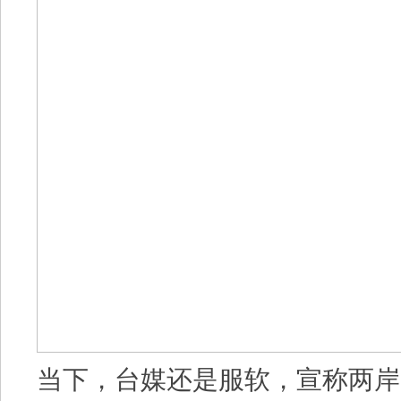
当下，台媒还是服软，宣称两岸