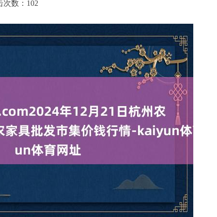
点击次数：102