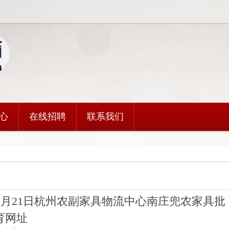
心
在线招聘
联系我们
024年12月21日杭州农副家具物流中心南庄兜农家具批
体育网址