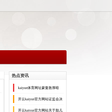
热点资讯
kaiyun体育网址蒙曼敦厚暗
意：“要是我用另外一句也写
开云kaiyun官方网站证监会决
秋天的诗-kaiyun体育网址
定对王普宇立案-kaiyun体育网
开云kaiyun官方网站关于胎儿