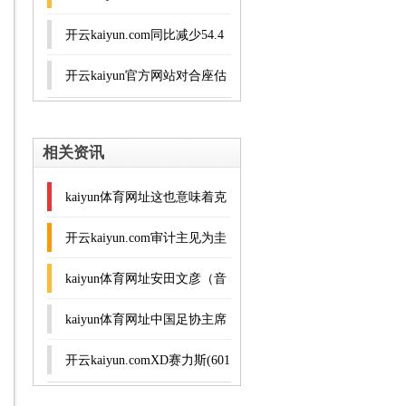
址
大脑发育尤为关键-kaiyun体育
开云kaiyun.com同比减少54.4
网址
1%到59.9%-kaiyun体育网址
开云kaiyun官方网站对合座估
值料想约有每股0.4-0.5港元的
相关资讯
提高-kaiyun体育
kaiyun体育网址这也意味着克
雷桑将在对阵海港队的足协杯
开云kaiyun.com审计主见为圭
决赛中首发-kaiyun体育网
臬无保留审计主见-kaiyun体育
kaiyun体育网址安田文彦（音
网址
译）暴露了Team Ninja的贪图-
kaiyun体育网址中国足协主席
kaiyun体育网
宋凯与打进绝平球的热聊-kaiy
开云kaiyun.comXD赛力斯(601
un体育网址
127)报收于130.16元-kaiyun体