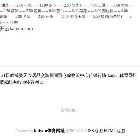
- 2.00 小葱 -- -- 11.00 萝卜 -- -- 2.60 胡萝卜 -- -- 4.00 土豆 -- -- 3.60 大葱 --
 -- 8.50 莴笋 -- -- 5.50 莲藕 -- -- 8.00 茭白 -- -- 8.00 菜花 -- -- 6.00 西红柿 -- -- 8.00
20 南瓜 -- -- 5.80 冬瓜 -- -- 3.60 豆角 -- -- 11.00 鲜食玉米 -- -- 5.50 猪肉(白条猪) -- -- 3
-- -- 35.00
aiyun.com
年12月21日武威昊天农居品交游阛阓暨仓储物流中心价钱行情-kaiyun体育网址
吐槽减配-kaiyun体育网址
友情链接：
kaiyun体育网址
RSS地图
HTML地图
Powered by
@2013-2022