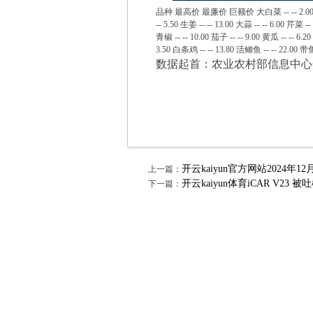
品种 最高价 最廉价 巨额价 大白菜 -- -- 2.00 油菜 -- -
-- 5.50 生姜 -- -- 13.00 大蒜 -- -- 6.00 芹菜 --
青椒 -- -- 10.00 茄子 -- -- 9.00 黄瓜 -- -- 6.
3.50 白条鸡 -- -- 13.80 活鲫鱼 -- -- 22.00 带鱼 
数据起首：农业农村部信息中心开云k
开云kaiyun官方网站2024
上一篇：
开云kaiyun体育iCAR V23 被
下一篇：