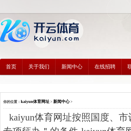
首页
关于我们
新闻中心
在线招聘
kaiyun体育网址
新闻中心
你的位置：
>
>
kaiyun体育网址按照国度、