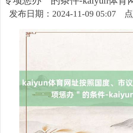
专项惩办＂的条件-kaiyun体育
发布日期：2024-11-09 05:07