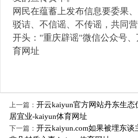
网民在蕴蓄上发布信息要委果、
驳诘、不信谣、不传谣，共同营
开头："重庆辟谣"微信公众号、万
育网址
开云kaiyun官方网站丹东
上一篇：
居宜业-kaiyun体育网址
开云kaiyun.com如果被埋
下一篇：