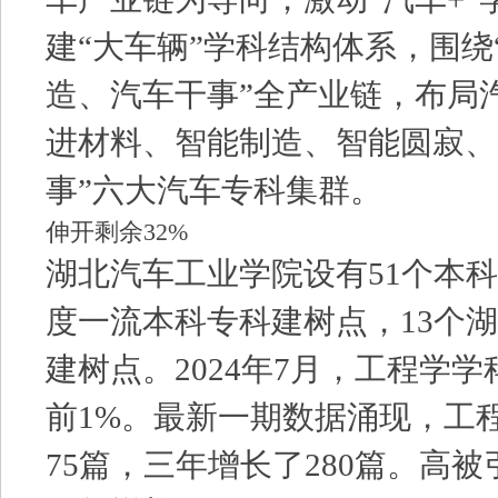
建“大车辆”学科结构体系，围绕
造、汽车干事”全产业链，布局
进材料、智能制造、智能圆寂、
事”六大汽车专科集群。
伸开剩余32%
湖北汽车工业学院设有51个本
度一流本科专科建树点，13个
建树点。2024年7月，工程学学
前1%。最新一期数据涌现，工
75篇，三年增长了280篇。高被