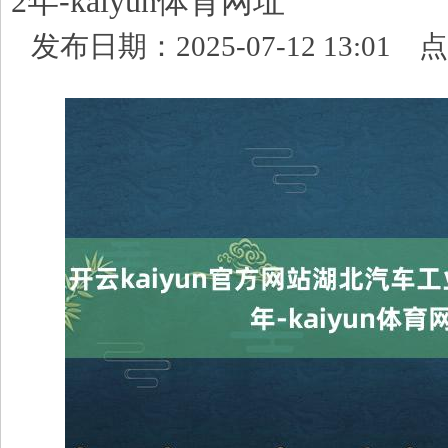
2年-kaiyun体育网址
发布日期：2025-07-12 13:01