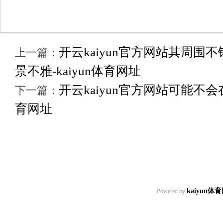
开云kaiyun官方网站其周
上一篇：
景不雅-kaiyun体育网址
开云kaiyun官方网站可能不会在
下一篇：
育网址
kaiyun体
Powered by