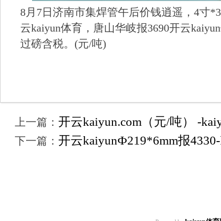
8月7日济南市集焊管午后价钱逍遥，4寸*3.
云kaiyun体育，唐山华岐报3690开云kaiy
过磅含税。(元/吨)
开云kaiyun.com（元/吨） -k
上一篇：
开云kaiyunФ219*6mm报4330
下一篇：