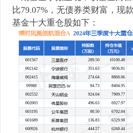
比79.07%，无债券类财富，现款
基金十大重仓股如下：