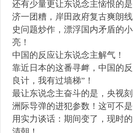
还有少量更让东说念主恼恨的是
济一团糟，岸田政府复古爽朗线
史问题炒作，漂浮国内矛盾的小
亮！
中国的反应让东说念主解气！
靠近日本的这番寻衅，中国的反
良计，我有过墙梯”！
最让东说念主奋斗的是，央视刻
洲际导弹的进犯参数！这可不是
用实力谈话：期间变了，现时的中
清朝！