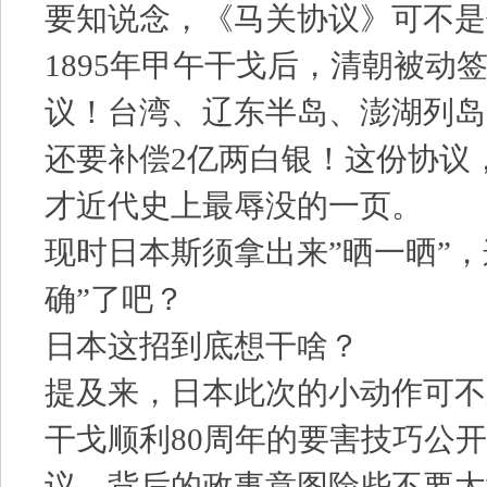
要知说念，《马关协议》可不是
1895年甲午干戈后，清朝被动
议！台湾、辽东半岛、澎湖列岛
还要补偿2亿两白银！这份协议
才近代史上最辱没的一页。
现时日本斯须拿出来”晒一晒”，
确”了吧？
日本这招到底想干啥？
提及来，日本此次的小动作可不
干戈顺利80周年的要害技巧公
议，背后的政事意图险些不要太