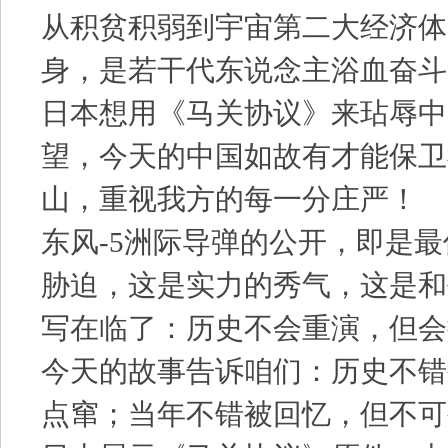
从积贫积弱到宇宙第二大经济体
身，是若干代东说念主浴血奋斗
日本想用《马关协议》来玷辱中
望，今天的中国如故有才能保卫
山，重视我方的每一分庄严！
东风-5洲际导弹的公开，即是
胁迫，这是实力的秀气，这是和
写在临了：历史不会重演，但会
今天的故事告诉咱们：历史不错
点窜；当年不错被回忆，但不可