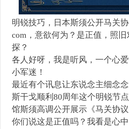
明锐技巧，日本斯须公开马关协议原
com，意欲何为？是正值，照
探？
各人好呀，我是听风，一个心爱
小军迷！
最近有个讯息让东说念主细念念
斯干戈顺利80周年这个明锐节
馆斯须高调公开展示《马关协议
你们说这是正值吗？我看是心中