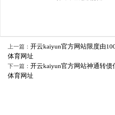
开云kaiyun官方网站限度由100
上一篇：
体育网址
开云kaiyun官方网站神通转债信用
下一篇：
体育网址