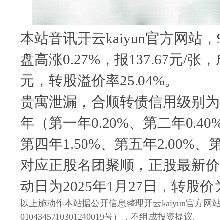
本站音讯开云kaiyun官方网站
盘高涨0.27%，报137.67元/张，
元，转股溢价率25.04%。
贵寓泄漏，合顺转债信用级别为“
年（第一年0.20%、第二年0.40
第四年1.50%、第五年2.00%、
对应正股名团聚顺，正股最新价为
动日为2025年1月27日，转股价为
以上施动作本站据公开信息整理开云kaiyun官方网
0104345710301240019号），不组成投资提议。