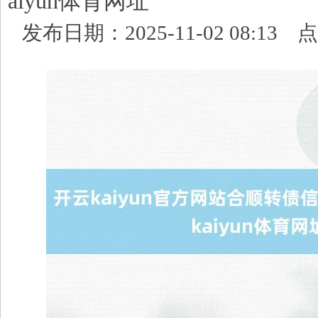
aiyun体育网址
发布日期：2025-11-02 08:13