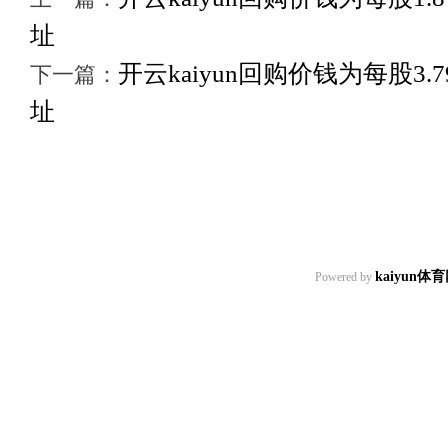
址
开云kaiyun回购价钱为每股3.79
下一篇：
址
kaiyun体
Powered by