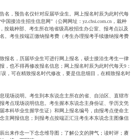
告名，预告名仅针对应届毕业生。网上报名时辰为此时代每
“中国接洽生招生信息网”（公网网址：yz.chsi.com.cn，栽种
报考应知，按栽种部、考生所在地省级高校招生办公室、报考点以及
名。考生按端正缴纳报考费（考生办理报考手续缴纳报考费
致报名，历届毕业生可进行网上报名，硕士接洽生考生一律
报，也不得再修改报名信息；网上报名时辰为此时代每天9：
信息有误，可在精致报名时代修改，要是信息细目，在精致报名时
息现场说明。考生到本东说念主所在的省、自治区、直辖市
报考点现场说明信息。考生握本东说念主身份证、学历文凭
届本科毕业生握学生证）和网上报名编号，由报考点使命主
念主网报信息；到报考点按端正汇注考生本东说念主图像信
辰出来作念一下念念维导图；了解公文的脾气；读时评；赓