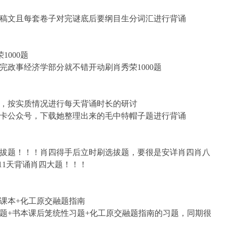
稿文且每套卷子对完谜底后要纲目生分词汇进行背诵
000题
完政事经济学部分就不错开动刷肖秀荣1000题
，按实质情况进行每天背诵时长的研讨
卡公众号，下载她整理出来的毛中特帽子题进行背诵
拔题！！！肖四得手后立时刷选拔题，要很是安详肖四肖八
11天背诵肖四大题！！！
课本+化工原交融题指南
题+书本课后笼统性习题+化工原交融题指南的习题，同期很