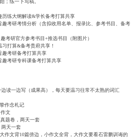
始；练一下写稿。
旨趣历练大纲解读&学长备考打算共享
化工旨趣考研考情分析（含拟收用名单、报录比、参考书目、备考
化工旨趣考研官方参考书目+推选书目（附图片）
科温习打算&备考贵府共享！
工旨趣考研备考打算共享
工旨趣考研专科课备考打算共享
，一边读一边写（成果高），每天要温习往常不太熟的词汇
挚作念札记
+作文
3年真题卷，两天一套
卷，两天一套
大作文背10篇傍边，小作文全背，大作文要看石雷鹏训诲的