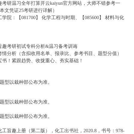
趣考研温习全年打算开云kaiyun官方网站，大师不错参考一
本文凭证25考研进行详解）
院：【081700】 化学工程与时期、【085600】 材料与化
工旨趣考研初试专科分析&温习备考训诲
研考情分析（含拟收用名单、报录比、参考书目、题型分值）
蓝宝书！紧跟趋势、收拢重心、夯实基础！
题型以栽种部公布为准。
题型以栽种部公布为准。
题型以栽种部公布为准。
旨趣上册（第二版），化工出书社，2020.8，书号：978-