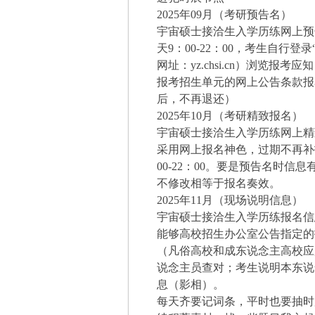
2025年09月（考研预告名）
宇宙硕士接洽生入学历练网上预
天9：00-22：00，考生自行登录
网址：yz.chsi.cn）浏览
报考招生单元的网上公告条款报
后，不再退还）
2025年10月（考研精致报名）
宇宙硕士接洽生入学历练网上精
采用网上报名神色，过期不再补
00-22：00。要是预告名时
不修改相等于报名奏效。
2025年11月（现场说明信息）
宇宙硕士接洽生入学历练报名信
能够高校招生办公室公告指定的
（凡俗高校和成东说念主高校应
说念主员查对；考生说明本东说
息（影相）。
每天齐要记词条，平时也要抽时