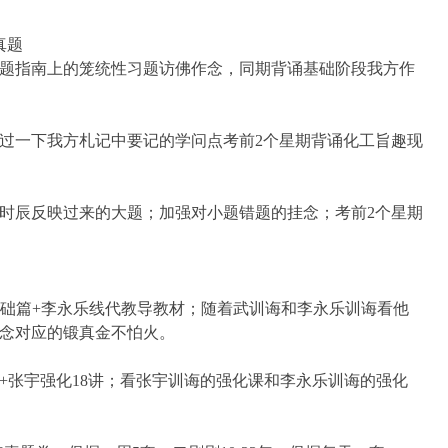
真题
题指南上的笼统性习题访佛作念，同期背诵基础阶段我方作
过一下我方札记中要记的学问点考前2个星期背诵化工旨趣现
时辰反映过来的大题；加强对小题错题的挂念；考前2个星期
祥基础篇+李永乐线代教导教材；随着武训诲和李永乐训诲看他
念对应的锻真金不怕火。
+张宇强化18讲；看张宇训诲的强化课和李永乐训诲的强化