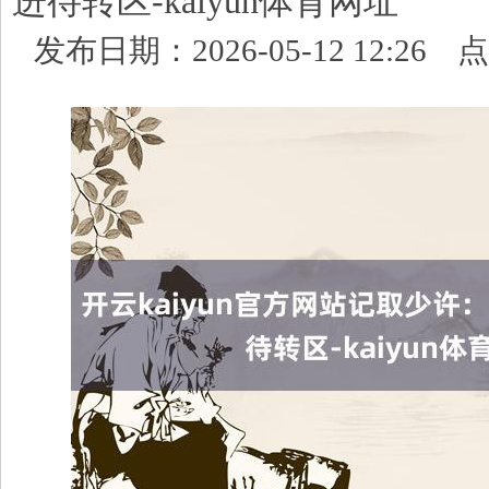
进待转区-kaiyun体育网址
发布日期：2026-05-12 12:26