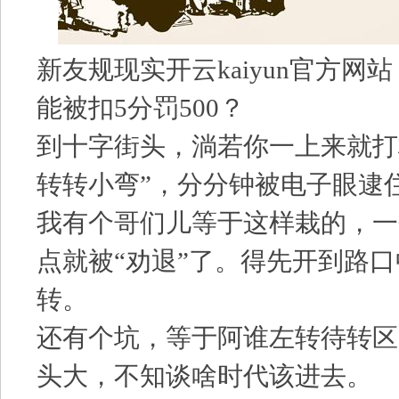
新友规现实开云kaiyun官方网
能被扣5分罚500？
到十字街头，淌若你一上来就打
转转小弯”，分分钟被电子眼逮
我有个哥们儿等于这样栽的，一
点就被“劝退”了。得先开到路
转。
还有个坑，等于阿谁左转待转区
头大，不知谈啥时代该进去。