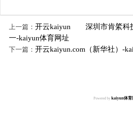
开云kaiyun 深圳市肯綮
上一篇：
一-kaiyun体育网址
开云kaiyun.com（新华社）-k
下一篇：
kaiyun体
Powered by