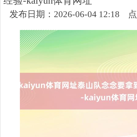
经验-kaiyun体育网址
发布日期：2026-06-04 12:18