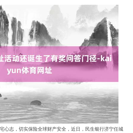
宅心志，切实保险全球财产安全，近日，民生银行济宁任城