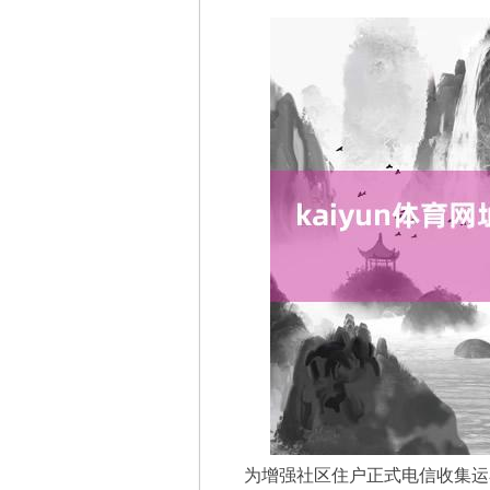
为增强社区住户正式电信收集运