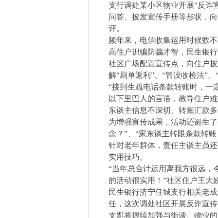
支行调处某小区物业开展“反诈
问答、披发宣传手册等形状，向住
评。
频年来，电信收集运用时候数不
高住户识骗防骗才智，民生银行
社区广场配置宣传点，向住户披
解“刷单返利”、“冒没收检法”
“接到生疏电话条款转账时，一
以下里巴人的言语，教导住户难
东谈主信息不深切、转账汇款多
为增强宣传成果，活动还诞生了
念？”、“家东谈主转眼条款转
针对老年群体，责任主谈主员还
实用技巧。
“当年总合计运用离我方很远，
的活动很实用！”社区住户王大
民生银行济宁任城支行相关老成
任，这次调处社区开展反诈宣传k
支即将握续加强与街谈、物业的