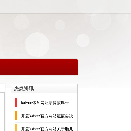
热点资讯
kaiyun体育网址蒙曼敦厚暗
意：“要是我用另外一句也写
开云kaiyun官方网站证监会决
秋天的诗-kaiyun体育网址
定对王普宇立案-kaiyun体育网
开云kaiyun官方网站关于胎儿