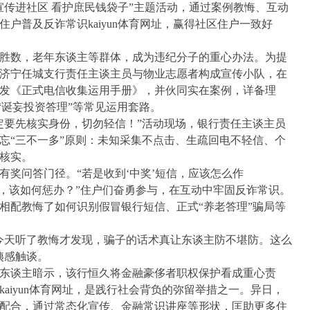
宣传进社区 看护庶民钱袋子”主题活动，通过案例教悔、互动
户普及反诈常识kaiyun体育网址，赢得社区住户一致好
胜数，老年东谈主等群体，成为违纪分子的重心办法。为提
济宁任城支行责任主谈主员与物业志愿者构成宣传小队，在
发《正式电信收集运用手册》，并伙同实在案例，详备理
、“诞妄投资答理”等常见运用套路。
定要先核实身份，切勿轻信！”活动现场，银行责任主谈主员
忘“三不一多”原则：未知采集不点击、生疏回电不轻信、个
核实。
有奖问答门径。“若是收到‘中奖’短信，应该怎么作
账，该如何惩办？”住户们奋勇参与，在互动中牢固反诈常识。
相配教悔了如何识别假冒银行短信、正式“养老答理”骗局等
今天听了教悔才发现，骗子的话术真让东谈主防不堪防。这么
姨感触谈。
东谈主暗示，该行恒久将金融豪侈者职权保护看成重心责
aiyun体育网址，是践行社会背负的弥留举措之一。异日，
配合，通过常态化宣传、金融常识讲座等形状，匡助更多住