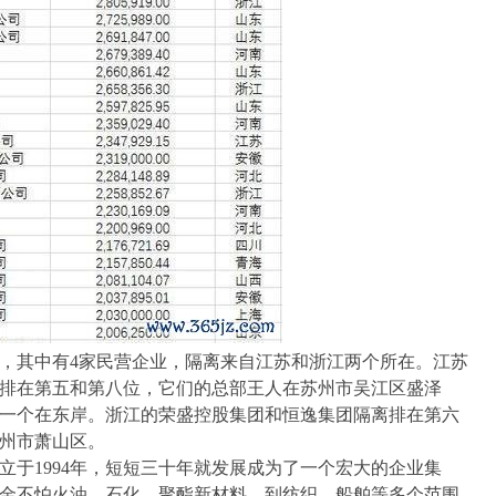
，其中有4家民营企业，隔离来自江苏和浙江两个所在。江苏
排在第五和第八位，它们的总部王人在苏州市吴江区盛泽
一个在东岸。浙江的荣盛控股集团和恒逸集团隔离排在第六
州市萧山区。
立于1994年，短短三十年就发展成为了一个宏大的企业集
金不怕火油、石化、聚酯新材料，到纺织、船舶等多个范围