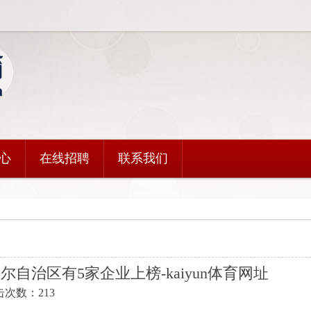
心
在线招聘
联系我们
吾尔自治区有5家企业上榜-kaiyun体育网址
点击次数：213