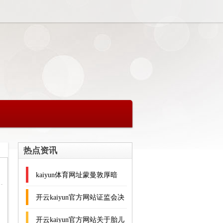
热点资讯
kaiyun体育网址蒙曼敦厚暗
意：“要是我用另外一句也写
开云kaiyun官方网站证监会决
秋天的诗-kaiyun体育网址
定对王普宇立案-kaiyun体育网
开云kaiyun官方网站关于胎儿