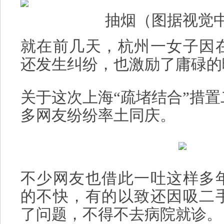
抽烟（图据视觉
就在前几天，杭州一女子因
还发生纠纷，也激励了庸碌的
关于这次上海“疏堵结合”措
多网友纷纷率土同庆。
不少网友也借此一吐这样多
的不快，有的以致还因吸二
了问题，不得不去病院就诊。