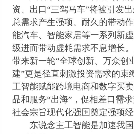
资、出口“三驾马车”将被引发
总需求产生强项、耐久的带动作
能汽车、智能家居等一系列新虚
级进而带动虚耗需求不息增长。
带来新一轮“全球创新、万众创业
建”更是径直刺激投资需求的束
工智能赋能跨境电商和数字买卖
品和服务“出海”，促相差口需
社会宗旨现代化强国奠定强项经
东说念主工智能是加速我国