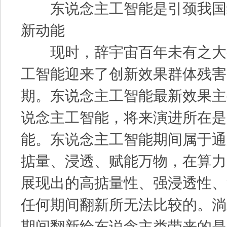
东说念主工智能是引颈我国
新动能
现时，辞宇宙百年未有之大
工智能迎来了创新效果群体残害
期。东说念主工智能最新效果主
说念主工智能，将来演进所在是
能。东说念主工智能期间属于通
掂量、浸透、赋能万物，在算力
展现出的高掂量性、强浸透性、
任何期间翻新所无法比较的。淌
期间翻新给东说念主类带来的是