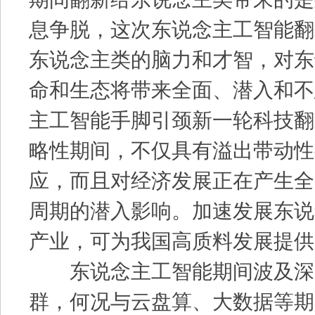
息争脱，这次东说念主工智能翻
东说念主类的脑力和才智，对东
命和生态将带来全面、潜入和不
主工智能手脚引颈新一轮科技翻
略性期间，不仅具有溢出带动性
应，而且对经济发展正在产生全
周期的潜入影响。加速发展东说
产业，可为我国高质料发展提供
东说念主工智能期间波及深
群，何况与云盘算、大数据等期