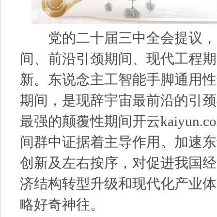
党的二十届三中全会提议，
间、前沿引颈期间、现代工程期
新。东说念主工智能手脚通用性
期间，是现辞宇宙最前沿的引颈
最强的颠覆性期间开云kaiyun.
间群中证据着主导作用。加速东
创新及左右按序，对促进我国经
济结构转型升级和现代化产业体
略好奇神往。