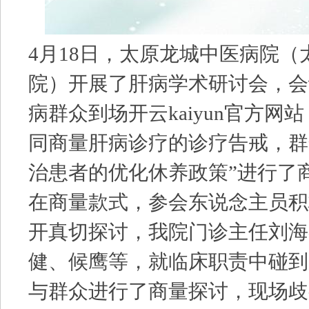
4月18日，太原龙城中医病院（
院）开展了肝病学术研讨会，会
病群众到场开云kaiyun官方网
同商量肝病诊疗的诊疗告戒，群
治患者的优化休养政策”进行了
在商量款式，参会东说念主员积
开真切探讨，我院门诊主任刘海
健、候鹰等，就临床职责中碰到
与群众进行了商量探讨，现场歧