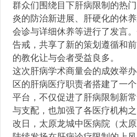
群众们围绕目下肝病限制的热门
炎的防治新进展、肝硬化的休养
会诊与详细休养等进行了发言。
告戒，共享了新的策划遵循和前
的教化让与会者受益良多。
这次肝病学术商量会的成效举办
区的肝病医疗职责者搭建了一个
平台，不仅促进了肝病限制新常
与支配，也加强了各医疗机构之
改日，太原龙城中医病院（太原
陆续发扬在肝病诊疗限制的上风开云